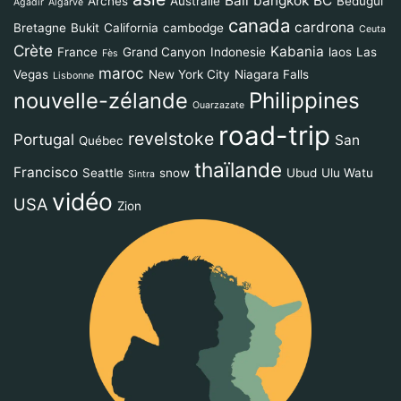
Bali
bangkok
BC
Arches
Australie
Bedugul
Agadir
Algarve
canada
cardrona
Bretagne
Bukit
California
cambodge
Ceuta
Crète
Kabania
France
Grand Canyon
Indonesie
laos
Las
Fès
maroc
Vegas
New York City
Niagara Falls
Lisbonne
Philippines
nouvelle-zélande
Ouarzazate
road-trip
revelstoke
Portugal
San
Québec
thaïlande
Francisco
Seattle
snow
Ubud
Ulu Watu
Sintra
vidéo
USA
Zion