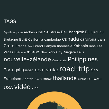
TAGS
asie
Bali
bangkok
BC
Arches
Australie
Bedugul
Agadir
Algarve
canada
cardrona
Bretagne
Bukit
California
cambodge
Ceuta
Crète
Kabania
France
Grand Canyon
Indonesie
laos
Las
Fès
maroc
Vegas
New York City
Niagara Falls
Lisbonne
Philippines
nouvelle-zélande
Ouarzazate
road-trip
revelstoke
Portugal
San
Québec
thaïlande
Francisco
Seattle
snow
Ubud
Ulu Watu
Sintra
vidéo
USA
Zion