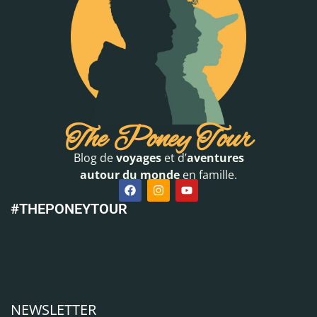
The Poney Tour
Blog de
voyages
et d’
aventures
autour du monde
en famille.
#THEPONEYTOUR
NEWSLETTER