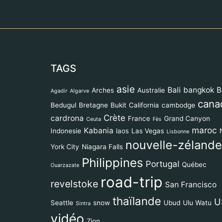
TAGS
asie
Bali
bangkok
B
Arches
Australie
Agadir
Algarve
cana
Bedugul
Bretagne
Bukit
California
cambodge
Crète
cardrona
France
Grand Canyon
Ceuta
Fès
maroc
Kabania
Indonesie
laos
Las Vegas
Lisbonne
nouvelle-zélande
York City
Niagara Falls
Philippines
Portugal
Québec
Ouarzazate
road-trip
revelstoke
San Francisco
thaïlande
U
Seattle
snow
Ubud
Ulu Watu
Sintra
vidéo
Zion