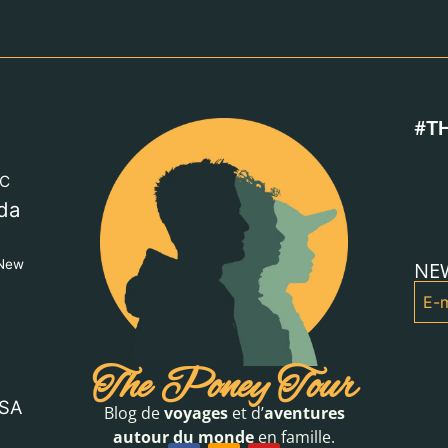
#T
C
da
New
NE
The Poney Tour
SA
Blog de
voyages
et d’
aventures
autour du monde
en famille.