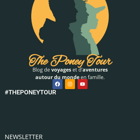
The Poney Tour
Blog de
voyages
et d’
aventures
autour du monde
en famille.
#THEPONEYTOUR
NEWSLETTER