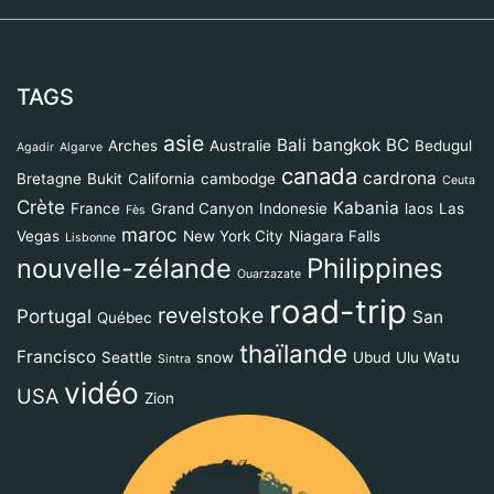
TAGS
asie
Bali
bangkok
BC
Arches
Australie
Bedugul
Agadir
Algarve
canada
cardrona
Bretagne
Bukit
California
cambodge
Ceuta
Crète
Kabania
France
Grand Canyon
Indonesie
laos
Las
Fès
maroc
Vegas
New York City
Niagara Falls
Lisbonne
Philippines
nouvelle-zélande
Ouarzazate
road-trip
revelstoke
Portugal
San
Québec
thaïlande
Francisco
Seattle
snow
Ubud
Ulu Watu
Sintra
vidéo
USA
Zion