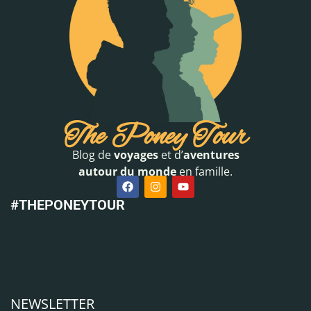
The Poney Tour
Blog de
voyages
et d’
aventures
autour du monde
en famille.
#THEPONEYTOUR
NEWSLETTER