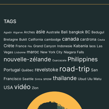
TAGS
asie
Bali
bangkok
BC
Arches
Australie
Bedugul
Agadir
Algarve
canada
cardrona
Bretagne
Bukit
California
cambodge
Ceuta
Crète
Kabania
France
Grand Canyon
Indonesie
laos
Las
Fès
maroc
Vegas
New York City
Niagara Falls
Lisbonne
Philippines
nouvelle-zélande
Ouarzazate
road-trip
revelstoke
Portugal
San
Québec
thaïlande
Francisco
Seattle
snow
Ubud
Ulu Watu
Sintra
vidéo
USA
Zion