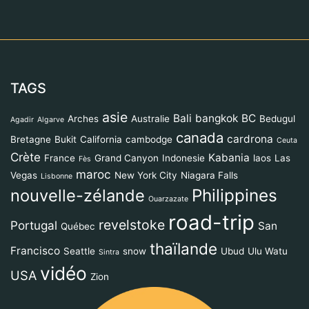
TAGS
asie
Bali
bangkok
BC
Arches
Australie
Bedugul
Agadir
Algarve
canada
cardrona
Bretagne
Bukit
California
cambodge
Ceuta
Crète
Kabania
France
Grand Canyon
Indonesie
laos
Las
Fès
maroc
Vegas
New York City
Niagara Falls
Lisbonne
Philippines
nouvelle-zélande
Ouarzazate
road-trip
revelstoke
Portugal
San
Québec
thaïlande
Francisco
Seattle
snow
Ubud
Ulu Watu
Sintra
vidéo
USA
Zion