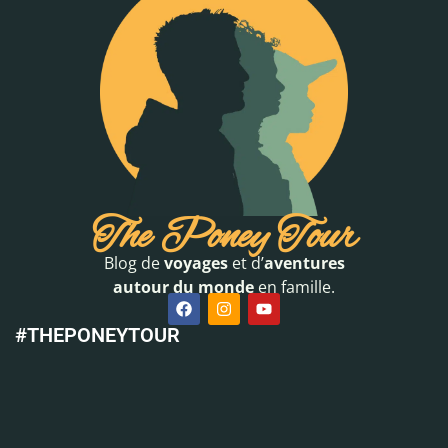
The Poney Tour
Blog de
voyages
et d’
aventures
autour du monde
en famille.
#THEPONEYTOUR