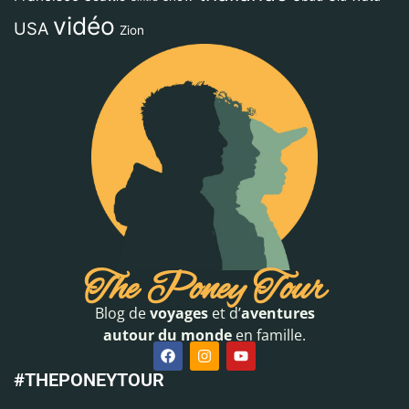
vidéo
USA
Zion
The Poney Tour
Blog de
voyages
et d’
aventures
autour du monde
en famille.
#THEPONEYTOUR