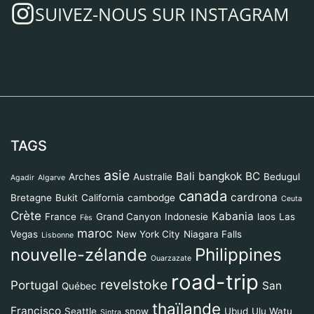
SUIVEZ-NOUS SUR INSTAGRAM
TAGS
asie
Bali
bangkok
BC
Arches
Australie
Bedugul
Agadir
Algarve
canada
cardrona
Bretagne
Bukit
California
cambodge
Ceuta
Crète
Kabania
France
Grand Canyon
Indonesie
laos
Las
Fès
maroc
Vegas
New York City
Niagara Falls
Lisbonne
Philippines
nouvelle-zélande
Ouarzazate
road-trip
revelstoke
Portugal
San
Québec
thaïlande
Francisco
Seattle
snow
Ubud
Ulu Watu
Sintra