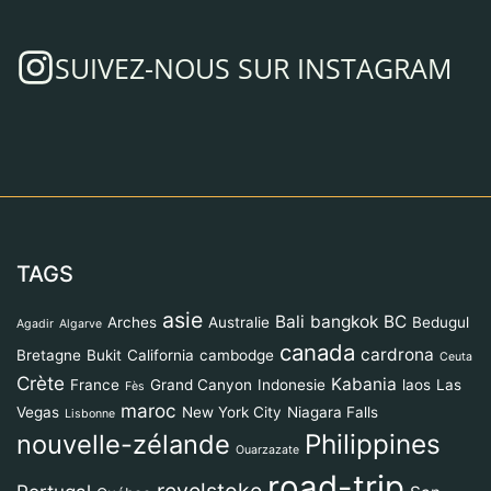
SUIVEZ-NOUS SUR INSTAGRAM
TAGS
asie
Bali
bangkok
BC
Arches
Australie
Bedugul
Agadir
Algarve
canada
cardrona
Bretagne
Bukit
California
cambodge
Ceuta
Crète
Kabania
France
Grand Canyon
Indonesie
laos
Las
Fès
maroc
Vegas
New York City
Niagara Falls
Lisbonne
Philippines
nouvelle-zélande
Ouarzazate
road-trip