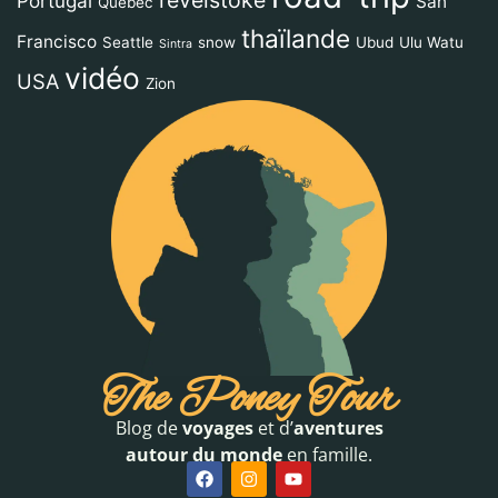
revelstoke
Portugal
San
Québec
thaïlande
Francisco
Seattle
snow
Ubud
Ulu Watu
Sintra
vidéo
USA
Zion
The Poney Tour
Blog de
voyages
et d’
aventures
autour du monde
en famille.