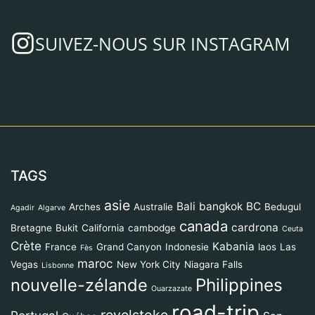
SUIVEZ-NOUS SUR INSTAGRAM
TAGS
asie
Bali
bangkok
BC
Arches
Australie
Bedugul
Agadir
Algarve
canada
cardrona
Bretagne
Bukit
California
cambodge
Ceuta
Crète
Kabania
France
Grand Canyon
Indonesie
laos
Las
Fès
maroc
Vegas
New York City
Niagara Falls
Lisbonne
Philippines
nouvelle-zélande
Ouarzazate
road-trip