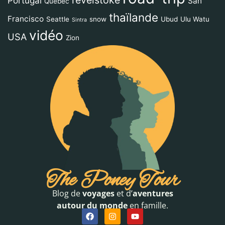
revelstoke
Portugal
San
Québec
thaïlande
Francisco
Seattle
snow
Ubud
Ulu Watu
Sintra
vidéo
USA
Zion
The Poney Tour
Blog de
voyages
et d’
aventures
autour du monde
en famille.