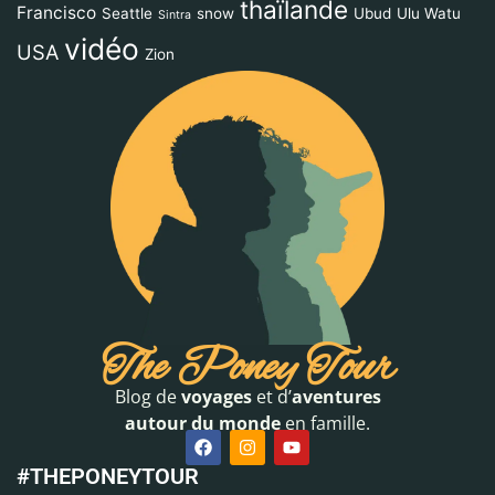
thaïlande
Francisco
Seattle
snow
Ubud
Ulu Watu
Sintra
vidéo
USA
Zion
The Poney Tour
Blog de
voyages
et d’
aventures
autour du monde
en famille.
#THEPONEYTOUR