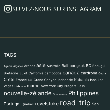
SUIVEZ-NOUS SUR INSTAGRAM
TAGS
asie
Bali
bangkok
BC
Arches
Australie
Bedugul
Agadir
Algarve
canada
cardrona
Bretagne
Bukit
California
cambodge
Ceuta
Crète
Kabania
France
Grand Canyon
Indonesie
laos
Las
Fès
maroc
Vegas
New York City
Niagara Falls
Lisbonne
Philippines
nouvelle-zélande
Ouarzazate
road-trip
revelstoke
Portugal
San
Québec