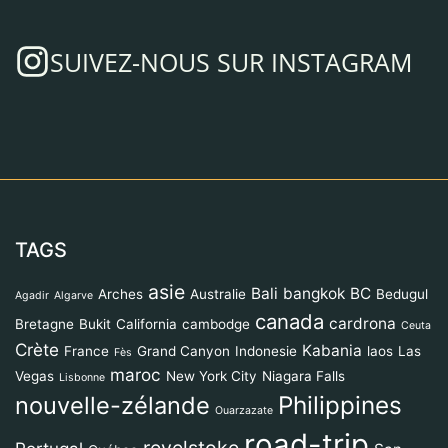
SUIVEZ-NOUS SUR INSTAGRAM
TAGS
asie
Bali
bangkok
BC
Arches
Australie
Bedugul
Agadir
Algarve
canada
cardrona
Bretagne
Bukit
California
cambodge
Ceuta
Crète
Kabania
France
Grand Canyon
Indonesie
laos
Las
Fès
maroc
Vegas
New York City
Niagara Falls
Lisbonne
Philippines
nouvelle-zélande
Ouarzazate
road-trip
revelstoke