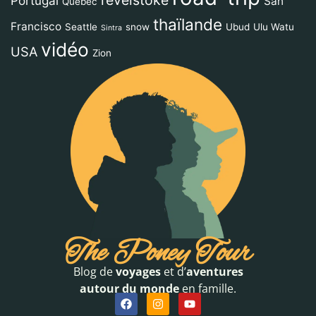
Portugal
San
Québec
thaïlande
Francisco
Seattle
snow
Ubud
Ulu Watu
Sintra
vidéo
USA
Zion
The Poney Tour
Blog de
voyages
et d’
aventures
autour du monde
en famille.