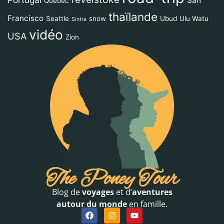
San
Québec
thaïlande
Francisco
Seattle
snow
Ubud
Ulu Watu
Sintra
vidéo
USA
Zion
The Poney Tour
Blog de
voyages
et d’
aventures
autour du monde
en famille.