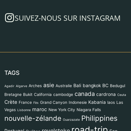
SUIVEZ-NOUS SUR INSTAGRAM
TAGS
asie
Bali
bangkok
BC
Arches
Australie
Bedugul
Agadir
Algarve
canada
cardrona
Bretagne
Bukit
California
cambodge
Ceuta
Crète
Kabania
France
Grand Canyon
Indonesie
laos
Las
Fès
maroc
Vegas
New York City
Niagara Falls
Lisbonne
Philippines
nouvelle-zélande
Ouarzazate
road-trip
revelstoke
Portugal