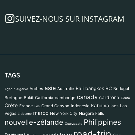
SUIVEZ-NOUS SUR INSTAGRAM
TAGS
asie
Bali
bangkok
BC
Arches
Australie
Bedugul
Agadir
Algarve
canada
cardrona
Bretagne
Bukit
California
cambodge
Ceuta
Crète
Kabania
France
Grand Canyon
Indonesie
laos
Las
Fès
maroc
Vegas
New York City
Niagara Falls
Lisbonne
Philippines
nouvelle-zélande
Ouarzazate
road-trip
revelstoke