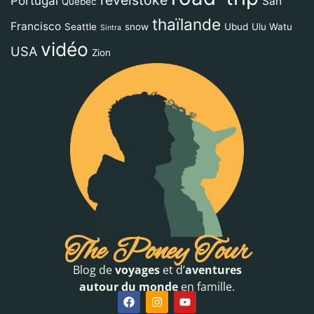
Portugal
San
Québec
thaïlande
Francisco
Seattle
snow
Ubud
Ulu Watu
Sintra
vidéo
USA
Zion
The Poney Tour
Blog de
voyages
et d’
aventures
autour du monde
en famille.