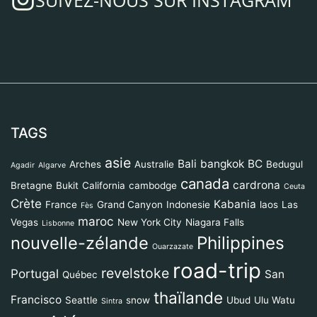
SUIVEZ-NOUS SUR INSTAGRAM
TAGS
asie
Bali
bangkok
BC
Arches
Australie
Bedugul
Agadir
Algarve
canada
cardrona
Bretagne
Bukit
California
cambodge
Ceuta
Crète
Kabania
France
Grand Canyon
Indonesie
laos
Las
Fès
maroc
Vegas
New York City
Niagara Falls
Lisbonne
Philippines
nouvelle-zélande
Ouarzazate
road-trip
revelstoke
Portugal
San
Québec
thaïlande
Francisco
Seattle
snow
Ubud
Ulu Watu
Sintra