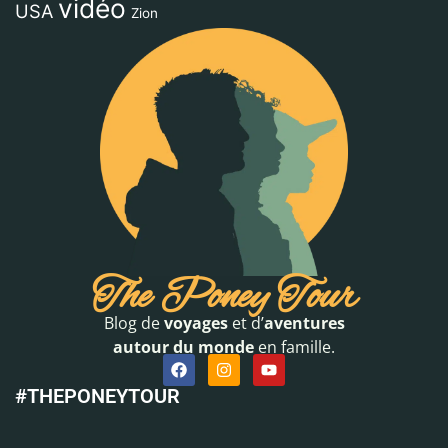
vidéo
USA
Zion
The Poney Tour
Blog de
voyages
et d’
aventures
autour du monde
en famille.
#THEPONEYTOUR