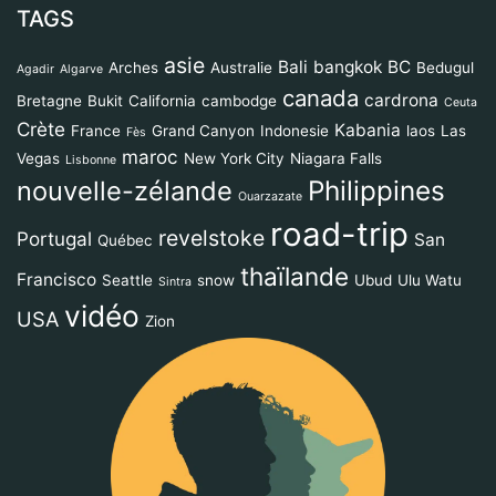
TAGS
asie
Bali
bangkok
BC
Arches
Australie
Bedugul
Agadir
Algarve
canada
cardrona
Bretagne
Bukit
California
cambodge
Ceuta
Crète
Kabania
France
Grand Canyon
Indonesie
laos
Las
Fès
maroc
Vegas
New York City
Niagara Falls
Lisbonne
Philippines
nouvelle-zélande
Ouarzazate
road-trip
revelstoke
Portugal
San
Québec
thaïlande
Francisco
Seattle
snow
Ubud
Ulu Watu
Sintra
vidéo
USA
Zion