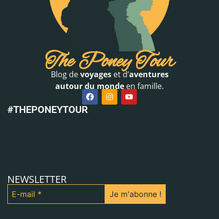
The Poney Tour
Blog de
voyages
et d’
aventures
autour du monde
en famille.
#THEPONEYTOUR
NEWSLETTER