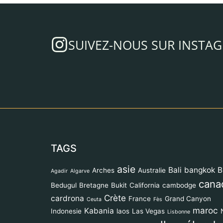
SUIVEZ-NOUS SUR INSTA
TAGS
asie
Bali
bangkok
B
Arches
Australie
Agadir
Algarve
cana
Bedugul
Bretagne
Bukit
California
cambodge
Crète
cardrona
France
Grand Canyon
Ceuta
Fès
maroc
Kabania
Indonesie
laos
Las Vegas
Lisbonne