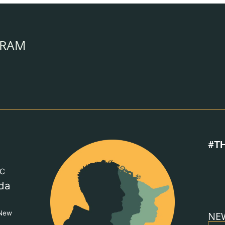
GRAM
#T
C
da
New
NE