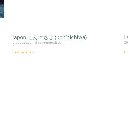
Japon,こんにちは (Kon’nichiwa)
L
5 août 2025
3 commentaires
26
Lire l'article »
Li