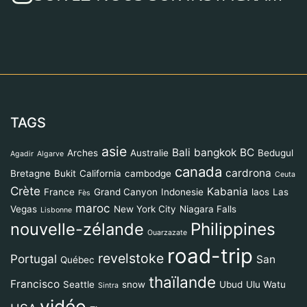
TAGS
asie
Bali
bangkok
BC
Arches
Australie
Bedugul
Agadir
Algarve
canada
cardrona
Bretagne
Bukit
California
cambodge
Ceuta
Crète
Kabania
France
Grand Canyon
Indonesie
laos
Las
Fès
maroc
Vegas
New York City
Niagara Falls
Lisbonne
Philippines
nouvelle-zélande
Ouarzazate
road-trip
revelstoke
Portugal
San
Québec
thaïlande
Francisco
Seattle
snow
Ubud
Ulu Watu
Sintra
vidéo