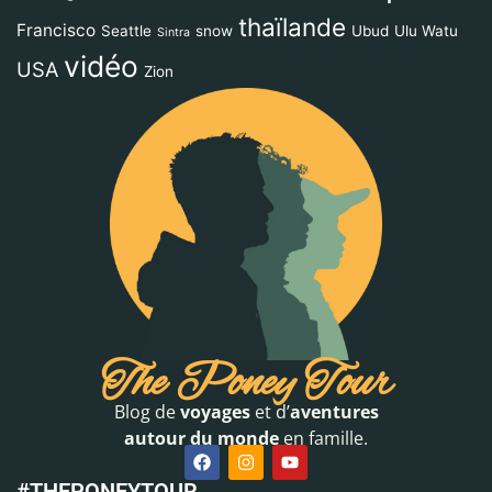
thaïlande
Francisco
Seattle
snow
Ubud
Ulu Watu
Sintra
vidéo
USA
Zion
The Poney Tour
Blog de
voyages
et d’
aventures
autour du monde
en famille.
#THEPONEYTOUR