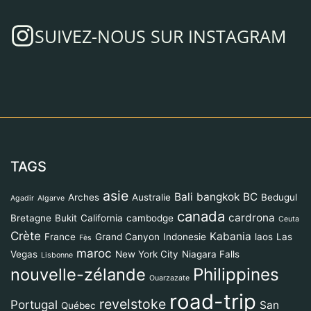
SUIVEZ-NOUS SUR INSTAGRAM
TAGS
asie
Bali
bangkok
BC
Arches
Australie
Bedugul
Agadir
Algarve
canada
cardrona
Bretagne
Bukit
California
cambodge
Ceuta
Crète
Kabania
France
Grand Canyon
Indonesie
laos
Las
Fès
maroc
Vegas
New York City
Niagara Falls
Lisbonne
Philippines
nouvelle-zélande
Ouarzazate
road-trip
revelstoke
Portugal
San
Québec