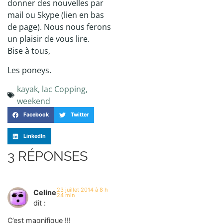
donner des nouvelles par
mail ou Skype (lien en bas
de page). Nous nous ferons
un plaisir de vous lire.
Bise à tous,
Les poneys.
kayak
,
lac Copping
,
weekend
Facebook
Twitter
LinkedIn
3 RÉPONSES
23 juillet 2014 à 8 h
Celine
24 min
dit :
C’est magnifique !!!