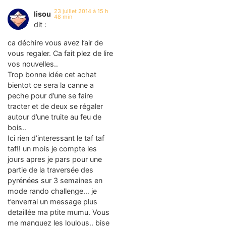
23 juillet 2014 à 15 h
lisou
48 min
dit :
ca déchire vous avez l’air de
vous regaler. Ca fait plez de lire
vos nouvelles..
Trop bonne idée cet achat
bientot ce sera la canne a
peche pour d’une se faire
tracter et de deux se régaler
autour d’une truite au feu de
bois..
Ici rien d’interessant le taf taf
taf!! un mois je compte les
jours apres je pars pour une
partie de la traversée des
pyrénées sur 3 semaines en
mode rando challenge… je
t’enverrai un message plus
detaillée ma ptite mumu. Vous
me manquez les loulous.. bise