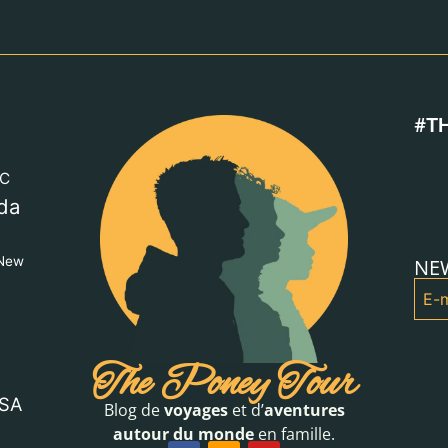
#T
C
da
New
NE
The Poney Tour
SA
Blog de
voyages
et d’
aventures
autour du monde
en famille.