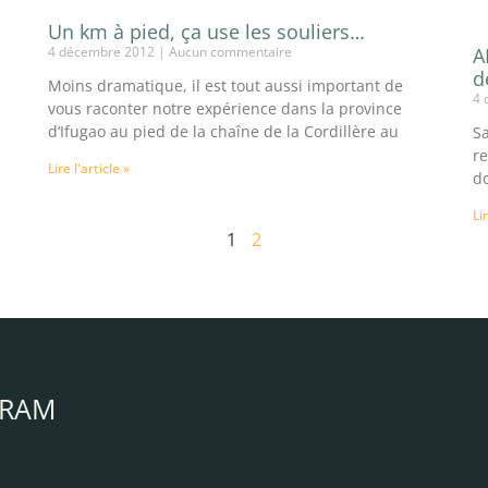
Un km à pied, ça use les souliers…
4 décembre 2012
Aucun commentaire
A
d
Moins dramatique, il est tout aussi important de
4 
vous raconter notre expérience dans la province
d’Ifugao au pied de la chaîne de la Cordillère au
S
re
Lire l'article »
do
Li
1
2
GRAM