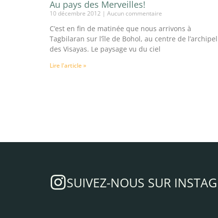
Au pays des Merveilles!
10 décembre 2012
Aucun commentaire
C’est en fin de matinée que nous arrivons à
Tagbilaran sur l’île de Bohol, au centre de l’archipel
des Visayas. Le paysage vu du ciel
Lire l'article »
SUIVEZ-NOUS SUR INSTA