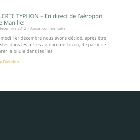
LERTE TYPHON – En direct de l’aéroport
e Manille!
décembre 2012
Aucun commentaire
amedi 1er décembre nous avons décidé, après être
stés dans les terres au nord de Luzon, de partir se
rer la pilule dans les îles
re l'article »