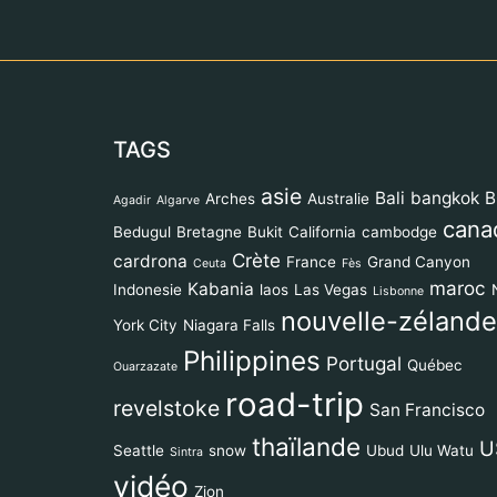
TAGS
asie
Bali
bangkok
B
Arches
Australie
Agadir
Algarve
cana
Bedugul
Bretagne
Bukit
California
cambodge
Crète
cardrona
France
Grand Canyon
Ceuta
Fès
maroc
Kabania
Indonesie
laos
Las Vegas
Lisbonne
nouvelle-zélande
York City
Niagara Falls
Philippines
Portugal
Québec
Ouarzazate
road-trip
revelstoke
San Francisco
thaïlande
U
Seattle
snow
Ubud
Ulu Watu
Sintra
vidéo
Zion