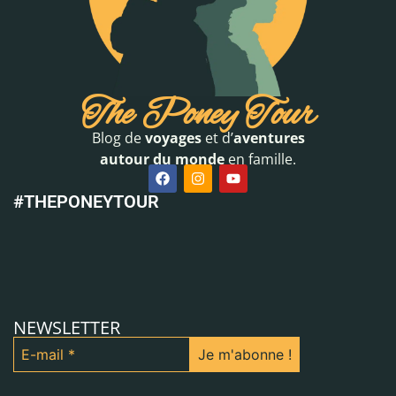
The Poney Tour
Blog de
voyages
et d’
aventures
autour du monde
en famille.
#THEPONEYTOUR
NEWSLETTER