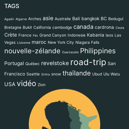
TAGS
asie
Bali
bangkok
BC
Arches
Australie
Bedugul
Agadir
Algarve
canada
cardrona
Bretagne
Bukit
California
cambodge
Ceuta
Crète
Kabania
France
Grand Canyon
Indonesie
laos
Las
Fès
maroc
Vegas
New York City
Niagara Falls
Lisbonne
Philippines
nouvelle-zélande
Ouarzazate
road-trip
revelstoke
Portugal
San
Québec
thaïlande
Francisco
Seattle
snow
Ubud
Ulu Watu
Sintra
vidéo
USA
Zion