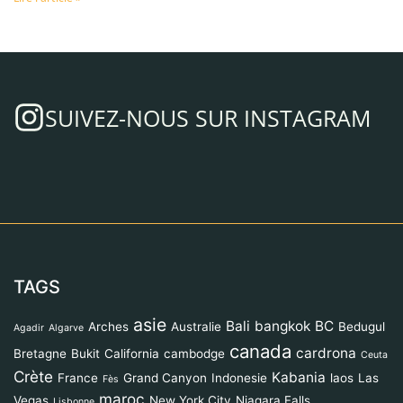
SUIVEZ-NOUS SUR INSTAGRAM
TAGS
asie
Bali
bangkok
BC
Arches
Australie
Bedugul
Agadir
Algarve
canada
cardrona
Bretagne
Bukit
California
cambodge
Ceuta
Crète
Kabania
France
Grand Canyon
Indonesie
laos
Las
Fès
maroc
Vegas
New York City
Niagara Falls
Lisbonne