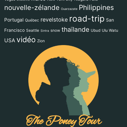
Philippines
nouvelle-zélande
Ouarzazate
road-trip
revelstoke
Portugal
San
Québec
thaïlande
Francisco
Seattle
snow
Ubud
Ulu Watu
Sintra
vidéo
USA
Zion
The Poney Tour