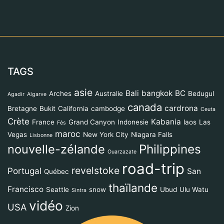
TAGS
asie
Bali
bangkok
BC
Arches
Australie
Bedugul
Agadir
Algarve
canada
cardrona
Bretagne
Bukit
California
cambodge
Ceuta
Crète
Kabania
France
Grand Canyon
Indonesie
laos
Las
Fès
maroc
Vegas
New York City
Niagara Falls
Lisbonne
Philippines
nouvelle-zélande
Ouarzazate
road-trip
revelstoke
Portugal
San
Québec
thaïlande
Francisco
Seattle
snow
Ubud
Ulu Watu
Sintra
vidéo
USA
Zion