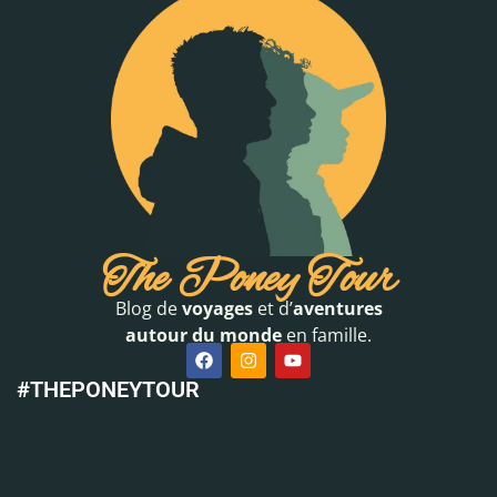
The Poney Tour
Blog de
voyages
et d’
aventures
autour du monde
en famille.
#THEPONEYTOUR