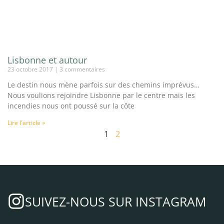
Lisbonne et autour
23 octobre 2017
3 commentaires
Le destin nous mène parfois sur des chemins imprévus…
Nous voulions rejoindre Lisbonne par le centre mais les
incendies nous ont poussé sur la côte
Lire l'article »
1
2
SUIVEZ-NOUS SUR INSTAGRAM